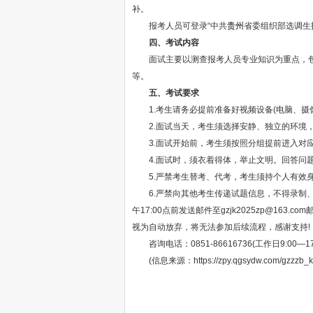
补。
报考人员可登录“中共
贵州
省委组织部选调生
四、考试内容
面试主要以测查报考人员专业知识为重点，包括
等。
五、考试要求
1.考生请务必提前准备好视频设备(电脑、摄像
2.面试当天，考生须选择安静、独立的环境，
3.面试开始前，考生须按照分组提前进入对应
4.面试时，须衣着得体，举止文明。回答问题
5.严禁考生替考、代考，考生须持个人有效身
6.严禁向其他考生传递试题信息，不得录制、传
午17:00点前发送邮件至gzjk2025zp@1
视为自动放弃，将无法参加后续流程，感谢支持!
咨询电话：0851-86616736(工作日9:00—17
(信息来源：https://zpy.qgsydw.com/gzzzb_ksb