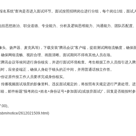
报名系统”查询是否进入面试环节。面试按照招聘岗位进行分组，每个岗位1组，面试
思想政治、职业道德、专业能力、分析及逻辑思维能力、沟通能力、团队匹配度、
头、扬声器、麦克风等)，下载安装“腾讯会议”客户端，提前测试网络流畅度，确保
确保网络流畅、视距合理、画面清晰。面试期间不得有其他人员在场。
腾讯会议等候间进行身份核实，并进行面试环境检查。考生根据工作人员指引进入腾
时，应坐姿端正，确保人身处于镜头的正中间，并用普通话独立作答。
份证原件按工作人员要求完成身份核实。
播视频面试场景的影像资料。违反面试规定的，将按照有关规定进行严肃处理。进入面试
63.com邮箱，邮件标题“报考岗位+姓名+身份证号+参加面试(或放弃面试)”，回复是否
:00)。
m/notice/2612021509.html)