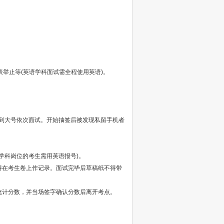
举止等(英语学科面试需全程使用英语)。
到大号依次面试。开始抽签后被发现私留手机者
学科岗位的考生需用英语报号)。
得在考生卷上作记录。面试完毕后草稿纸不得带
统计分数，并当场签字确认分数后离开考点。