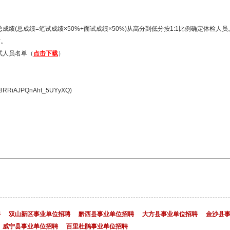
(总成绩=笔试成绩×50%+面试成绩×50%)从高分到低分按1:1比例确定体检人
布。
面试人员名单（
点击下载
）
8RRiAJPQnAht_5UYyXQ)
聘
双山新区事业单位招聘
黔西县事业单位招聘
大方县事业单位招聘
金沙县
威宁县事业单位招聘
百里杜鹃事业单位招聘