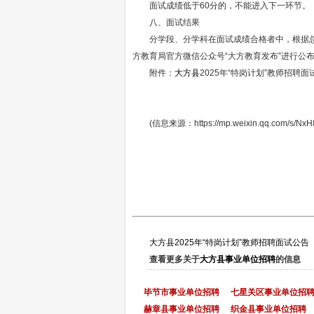
面试成绩低于60分的，不能进入下一环节。
八、面试结果
分学段、分学科在面试成绩合格者中，根据总成绩
方教育局官方微信公众号“大方教育发布”进行公
附件：
大方县
2025年“特岗计划”教师招聘
(信息来源：https://mp.weixin.qq.com/s/NxH
大方县2025年“特岗计划”教师招聘面试公告
查看更多关于
大方县事业单位招聘
的信息
毕节市事业单位招聘
七星关区事业单位招
赫章县事业单位招聘
织金县事业单位招聘