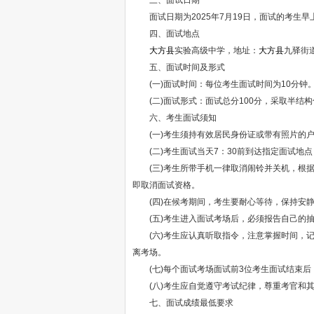
三、面试日期
面试日期为2025年7月19日，面试的考生早上
四、面试地点
大方县
实验高级中学，地址：
大方县
九驿街
五、面试时间及形式
(一)面试时间：每位考生面试时间为10分钟
(二)面试形式：面试总分100分，采取半结构
六、考生面试须知
(一)考生须持有效居民身份证或带有照片的户
(二)考生面试当天7：30前到达指定面试地点
(三)考生所带手机一律取消闹铃并关机，根据
即取消面试资格。
(四)在候考期间，考生要耐心等待，保持安静
(五)考生进入面试考场后，必须报告自己的抽签
(六)考生应认真听取指令，注意掌握时间，记
离考场。
(七)每个面试考场面试前3位考生面试结束后
(八)考生应自觉遵守考试纪律，尊重考官和其
七、面试成绩最低要求