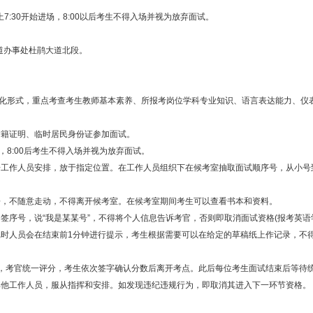
7:30开始进场，8:00以后考生不得入场并视为放弃面试。
道办事处杜鹃大道北段。
。
化形式，重点考查考生教师基本素养、所报考岗位学科专业知识、语言表达能力、仪表
籍证明、临时居民身份证参加面试。
，8:00后考生不得入场并视为放弃面试。
工作人员安排，放于指定位置。在工作人员组织下在候考室抽取面试顺序号，从小号
，不随意走动，不得离开候考室。在候考室期间考生可以查看书本和资料。
序号，说“我是某某号”，不得将个人信息告诉考官，否则即取消面试资格(报考英语
时人员会在结束前1分钟进行提示，考生根据需要可以在给定的草稿纸上作记录，不
，考官统一评分，考生依次签字确认分数后离开考点。此后每位考生面试结束后等待
他工作人员，服从指挥和安排。如发现违纪违规行为，即取消其进入下一环节资格。