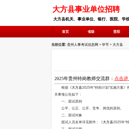
大方县事业单位招聘
大方县机关、事业单位、银行、医院、学
首页
省级
贵阳
当前位置:
贵州人事考试信息网
>
毕节
>
大方县
2025年
贵州
特岗
教师
交流群
：
点击进
根据《
大方县
2025年“特岗计划”实施方案》
关事项公告如下：
一、面试原则
公平、公正、公开、竞争、择优的原则。
二、面试对象
面试人员名单详见附件：《
大方县
2025年