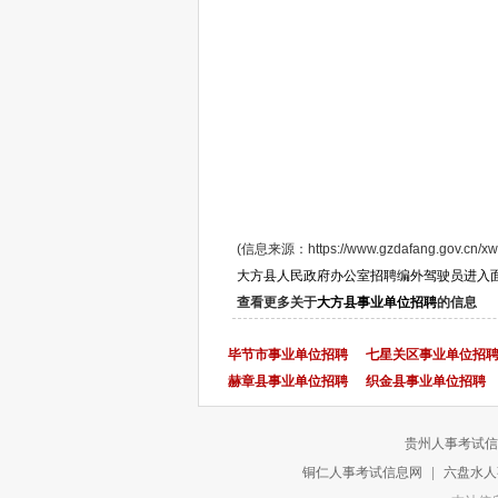
(信息来源：https://www.gzdafang.gov.cn/xwzx/
大方县人民政府办公室招聘编外驾驶员进入
查看更多关于
大方县事业单位招聘
的信息
毕节市事业单位招聘
七星关区事业单位招
赫章县事业单位招聘
织金县事业单位招聘
贵州人事考试信
铜仁人事考试信息网
|
六盘水人